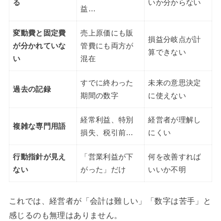
る
いか分からない
益…
変動費と固定費
売上原価にも販
損益分岐点が計
が分かれていな
管費にも両方が
算できない
い
混在
すでに終わった
未来の意思決定
過去の記録
期間の数字
に使えない
経常利益、特別
経営者が理解し
複雑な専門用語
損失、税引前…
にくい
行動指針が見え
「営業利益が下
何を改善すれば
ない
がった」だけ
いいか不明
これでは、経営者が「会計は難しい」「数字は苦手」と
感じるのも無理はありません。