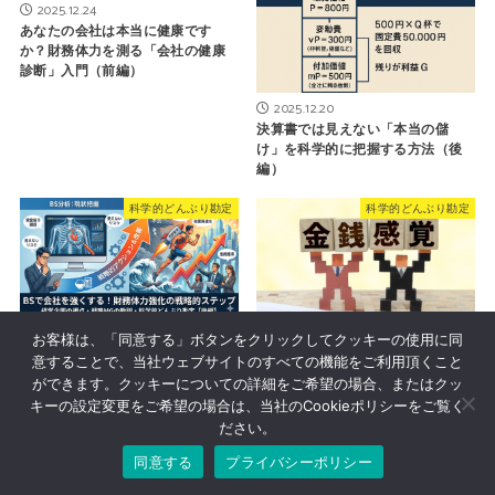
2025.12.24
あなたの会社は本当に健康です
か？財務体力を測る「会社の健康
診断」入門（前編）
2025.12.20
決算書では見えない「本当の儲
け」を科学的に把握する方法（後
編）
科学的どんぶり勘定
科学的どんぶり勘定
2025.12.27
お客様は、「同意する」ボタンをクリックしてクッキーの使用に同
財務体力を強化する実践的手法と
2025.09.13
意することで、当社ウェブサイトのすべての機能をご利用頂くこと
経営改善への道筋（後編）
『科学的どんぶり勘定』〜未来を
ができます。クッキーについての詳細をご希望の場合、またはクッ
変える管理会計〜
キーの設定変更をご希望の場合は、当社のCookieポリシーをご覧く
ださい。
同意する
プライバシーポリシー
イベント