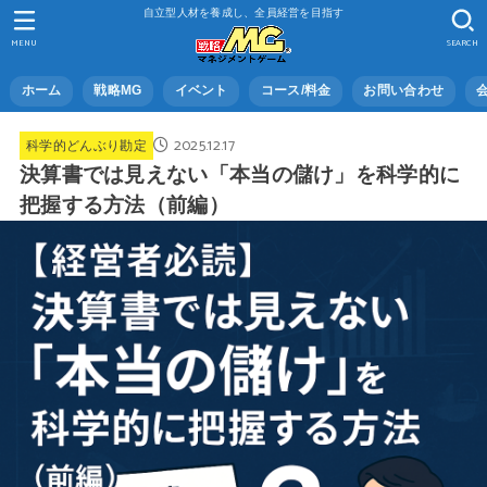
自立型人材を養成し、全員経営を目指す
MENU
SEARCH
ホーム
戦略MG
イベント
コース/料金
お問い合わせ
2025.12.17
科学的どんぶり勘定
決算書では見えない「本当の儲け」を科学的に
把握する方法（前編）