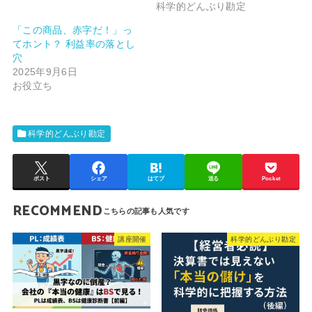
科学的どんぶり勘定
「この商品、赤字だ！」っ
てホント？ 利益率の落とし
穴
2025年9月6日
お役立ち
科学的どんぶり勘定
ポスト
シェア
はてブ
送る
Pocket
RECOMMEND
講座開催
科学的どんぶり勘定