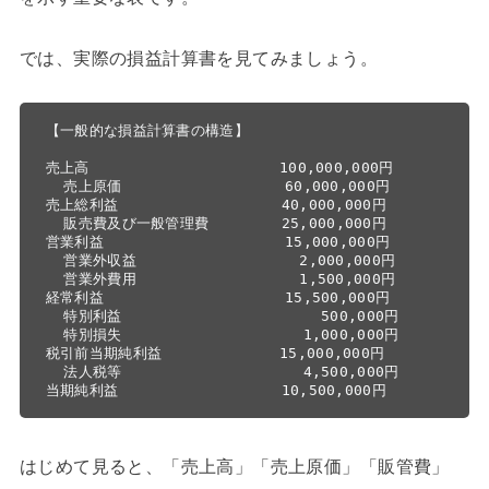
では、実際の損益計算書を見てみましょう。
【一般的な損益計算書の構造】

売上高                     100,000,000円

  売上原価                  60,000,000円

売上総利益                  40,000,000円

  販売費及び一般管理費        25,000,000円

営業利益                    15,000,000円

  営業外収益                  2,000,000円

  営業外費用                  1,500,000円

経常利益                    15,500,000円

  特別利益                      500,000円

  特別損失                    1,000,000円

税引前当期純利益             15,000,000円

  法人税等                    4,500,000円

はじめて見ると、「売上高」「売上原価」「販管費」