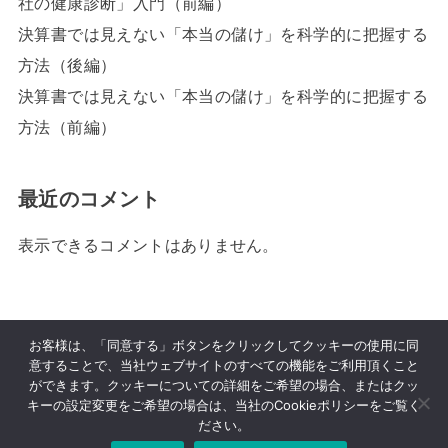
社の健康診断」入門（前編）
決算書では見えない「本当の儲け」を科学的に把握する
方法（後編）
決算書では見えない「本当の儲け」を科学的に把握する
方法（前編）
最近のコメント
表示できるコメントはありません。
HOME
イベント
お客様は、「同意する」ボタンをクリックしてクッキーの使用に同
意することで、当社ウェブサイトのすべての機能をご利用頂くこと
ができます。クッキーについての詳細をご希望の場合、またはクッ
クラウド戦略 MG 利用規約
Cookie ポリシー
キーの設定変更をご希望の場合は、当社のCookieポリシーをご覧く
プライバシーポリシー
サイト運営について
ださい。