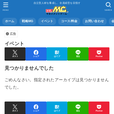
自立型人材を養成し、全員経営を目指す
MENU
SEARCH
ホーム
戦略MG
イベント
コース/料金
お問い合わせ
広告
イベント
ポスト
シェア
はてブ
送る
Pocket
見つかりませんでした
ごめんなさい。指定されたアーカイブは見つかりません
でした。
ポスト
シェア
はてブ
送る
Pocket