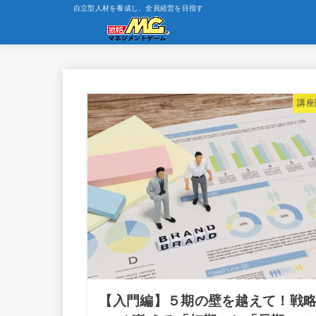
自立型人材を養成し、全員経営を目指す
講座
【入門編】５期の壁を越えて！戦