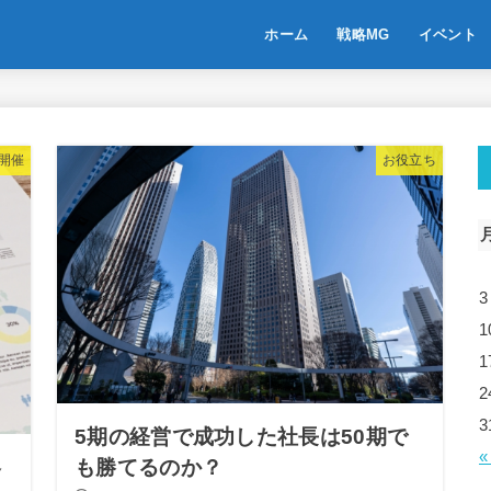
ホーム
戦略MG
イベント
開催
お役立ち
3
1
1
2
3
5期の経営で成功した社長は50期で
«
略
も勝てるのか？