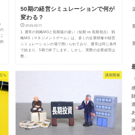
50期の経営シミュレーションで何が
変わる？
る
2025.02.17
の
1. 通常の戦略MGと長期版の違い（短期 vs 長期視点） 戦
こ
略MG（マネジメントゲーム）は、多くの企業研修や経営
的
シミュレーションの場で用いられており、通常は同じ条件
で始まり、5期で終了します。しかし、実際の企業経営は
数...
立ち
講座開催