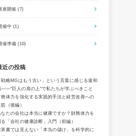
講座開催
(7)
開催中
(1)
開催準備
(10)
最近の投稿
「戦略MGはもう古い」という言葉に感じる違和
感――“巨人の肩の上”で私たちが学ぶべきこと
財務体力を強化する実践的手法と経営改善への
道筋（後編）
あなたの会社は本当に健康ですか？財務体力を
測る「会社の健康診断」入門（前編）
決算書では見えない「本当の儲け」を科学的に