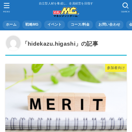
自立型人材を養成し、全員経営を目指す
MENU
SEARCH
ホーム
戦略MG
イベント
コース/料金
お問い合わせ
「hidekazu.higashi」の記事
参加者向け