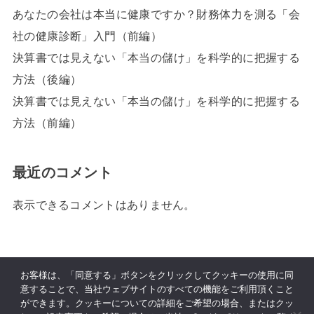
あなたの会社は本当に健康ですか？財務体力を測る「会
社の健康診断」入門（前編）
決算書では見えない「本当の儲け」を科学的に把握する
方法（後編）
決算書では見えない「本当の儲け」を科学的に把握する
方法（前編）
最近のコメント
表示できるコメントはありません。
HOME
投稿者 : hidekazu.higashi
お客様は、「同意する」ボタンをクリックしてクッキーの使用に同
意することで、当社ウェブサイトのすべての機能をご利用頂くこと
ができます。クッキーについての詳細をご希望の場合、またはクッ
クラウド戦略 MG 利用規約
Cookie ポリシー