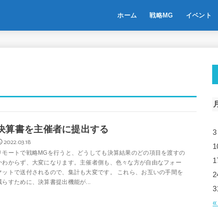
ホーム
戦略MG
イベント
決算書を主催者に提出する
3
2022.03.18
1
リモートで戦略MGを行うと、どうしても決算結果のどの項目を渡すの
1
かわからず、大変になります。主催者側も、色々な方が自由なフォー
マットで送付されるので、集計も大変です。 これら、お互いの手間を
2
減らすために、決算書提出機能が...
3
«