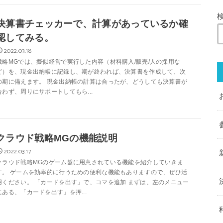
決算書チェッカーで、計算があっているか確
認してみる。
2022.03.18
戦略MGでは、擬似経営で実行した内容（材料購入/販売/人の採用な
ど）を、現金出納帳に記録し、期が終われば、決算書を作成して、次
の期に備えます。 現金出納帳の計算は合ったが、どうしても決算書が
合わず、周りにサポートしてもら...
クラウド戦略MGの機能説明
2022.03.17
クラウド戦略MGのゲーム盤に用意されている機能を紹介していきま
す。 ゲームを効率的に行うための便利な機能もありますので、ぜひ活
用ください。 「カードを出す」で、コマを追加 まずは、左のメニュー
にある、「カードを出す」を押...