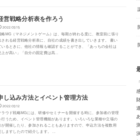
経営戦略分析表を作ろう
2022.03.15
戦略MG（マネジメントゲーム）は、毎期が終わる度に、教室前に張り
出される経営戦略分析表に、自社の成績を書き出していきます。 書い
ているときに、他社の情報も確認することができ、「あっちの会社は
売上が高い」「自分の固定費は高...
申し込み方法とイベント管理方法
2022.03.12
クラウド戦略MGには、研修やセミナーを開催する時に、参加者の管理
を行うため、イベント管理機能があります。 いろいろな業種や立場の
方が開催したり、参加されることもありますので、申込方法を複数用
意しますしたので紹介します。 ...