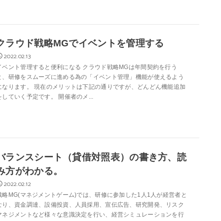
クラウド戦略MGでイベントを管理する
2022.02.13
イベント管理すると便利になる クラウド戦略MGは年間契約を行う
と、研修をスムーズに進める為の「イベント管理」機能が使えるよう
になります。 現在のメリットは下記の通りですが、どんどん機能追加
をしていく予定です。 開催者のメ...
バランスシート（貸借対照表）の書き方、読
み方がわかる。
2022.02.12
戦略MG(マネジメントゲーム)では、研修に参加した1人1人が経営者と
なり、資金調達、設備投資、人員採用、宣伝広告、研究開発、リスク
マネジメントなど様々な意識決定を行い、経営シミュレーションを行