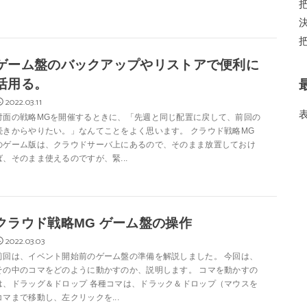
ゲーム盤のバックアップやリストアで便利に
活用る。
2022.03.11
対面の戦略MGを開催するときに、「先週と同じ配置に戻して、前回の
続きからやりたい。」なんてことをよく思います。 クラウド戦略MG
のゲーム版は、クラウドサーバ上にあるので、そのまま放置しておけ
ば、そのまま使えるのですが、緊...
クラウド戦略MG ゲーム盤の操作
2022.03.03
前回は、イベント開始前のゲーム盤の準備を解説しました。 今回は、
その中のコマをどのように動かすのか、説明します。 コマを動かすの
は、ドラッグ＆ドロップ 各種コマは、ドラック＆ドロップ（マウスを
コマまで移動し、左クリックを...