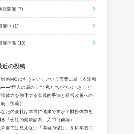
講座開催
(7)
開催中
(1)
開催準備
(10)
最近の投稿
「戦略MGはもう古い」という言葉に感じる違和
感――“巨人の肩の上”で私たちが学ぶべきこと
財務体力を強化する実践的手法と経営改善への
道筋（後編）
あなたの会社は本当に健康ですか？財務体力を
測る「会社の健康診断」入門（前編）
決算書では見えない「本当の儲け」を科学的に