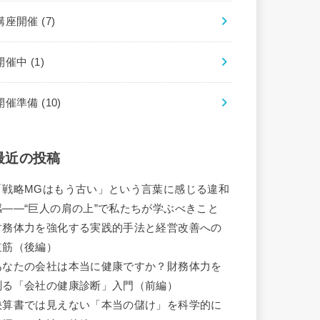
講座開催
(7)
開催中
(1)
開催準備
(10)
最近の投稿
「戦略MGはもう古い」という言葉に感じる違和
感――“巨人の肩の上”で私たちが学ぶべきこと
財務体力を強化する実践的手法と経営改善への
道筋（後編）
あなたの会社は本当に健康ですか？財務体力を
測る「会社の健康診断」入門（前編）
決算書では見えない「本当の儲け」を科学的に