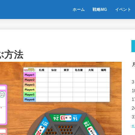
ホーム
戦略MG
イベント
ぶ方法
3
1
1
2
3
«