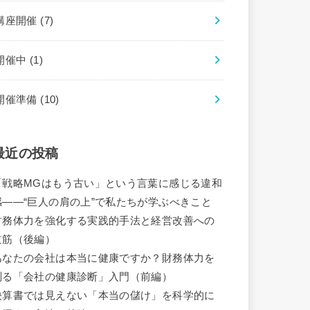
講座開催
(7)
開催中
(1)
開催準備
(10)
最近の投稿
「戦略MGはもう古い」という言葉に感じる違和
感――“巨人の肩の上”で私たちが学ぶべきこと
財務体力を強化する実践的手法と経営改善への
道筋（後編）
あなたの会社は本当に健康ですか？財務体力を
測る「会社の健康診断」入門（前編）
決算書では見えない「本当の儲け」を科学的に