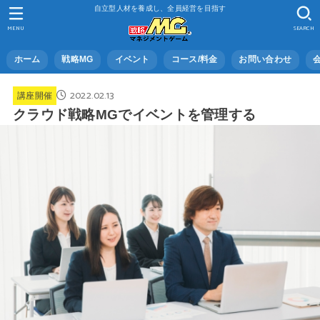
自立型人材を養成し、全員経営を目指す
MENU
SEARCH
ホーム
戦略MG
イベント
コース/料金
お問い合わせ
2022.02.13
講座開催
クラウド戦略MGでイベントを管理する