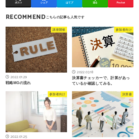
ポスト
シェア
はてブ
送る
Pocket
RECOMMEND
講座開催
参加者向け
2022.03.18
2022.01.29
決算書チェッカーで、計算があっ
戦略MGの流れ
ているか確認してみる。
参加者向け
決算書
2022.01.25