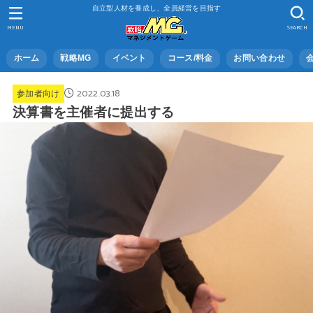
自立型人材を養成し、全員経営を目指す
MENU
SEARCH
ホーム
戦略MG
イベント
コース/料金
お問い合わせ
2022.03.18
参加者向け
決算書を主催者に提出する