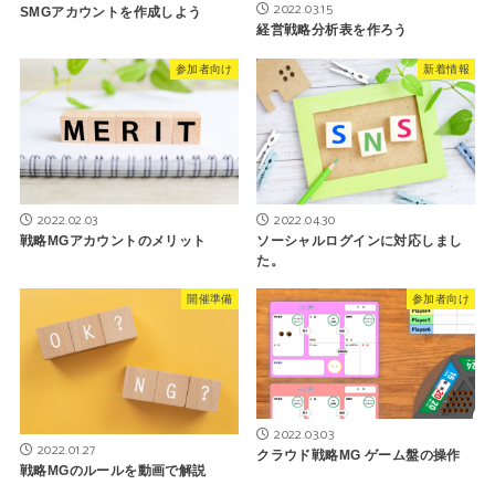
2022.03.15
SMGアカウントを作成しよう
経営戦略分析表を作ろう
参加者向け
新着情報
2022.02.03
2022.04.30
戦略MGアカウントのメリット
ソーシャルログインに対応しまし
た。
開催準備
参加者向け
2022.03.03
2022.01.27
クラウド戦略MG ゲーム盤の操作
戦略MGのルールを動画で解説