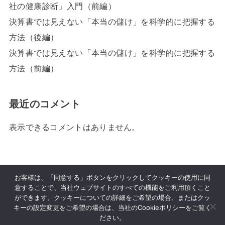
社の健康診断」入門（前編）
決算書では見えない「本当の儲け」を科学的に把握する
方法（後編）
決算書では見えない「本当の儲け」を科学的に把握する
方法（前編）
最近のコメント
表示できるコメントはありません。
HOME
参加者向け
決算書を主催者に提出する
お客様は、「同意する」ボタンをクリックしてクッキーの使用に同
意することで、当社ウェブサイトのすべての機能をご利用頂くこと
ができます。クッキーについての詳細をご希望の場合、またはクッ
クラウド戦略 MG 利用規約
Cookie ポリシー
キーの設定変更をご希望の場合は、当社のCookieポリシーをご覧く
プライバシーポリシー
サイト運営について
ださい。